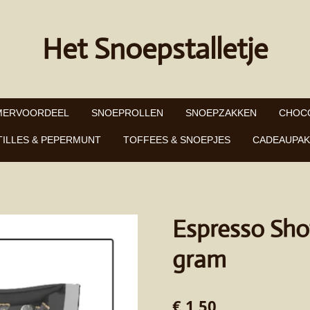
Het Snoepstalletje
MERVOORDEEL
SNOEPROLLEN
SNOEPZAKKEN
CHOC
TILLES & PEPERMUNT
TOFFEES & SNOEPJES
CADEAUPAK
Espresso Sho
gram
€ 1,50