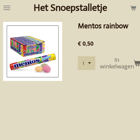
Het Snoepstalletje
Ga
direct
naar
Mentos rainbow
de
hoofdinhoud
€ 0,50
In
winkelwagen