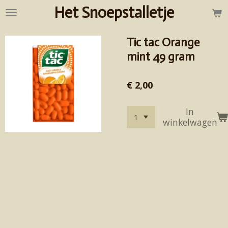
Het Snoepstalletje
Ga
direct
naar
Tic tac Orange
de
hoofdinhoud
mint 49 gram
€ 2,00
In
winkelwagen