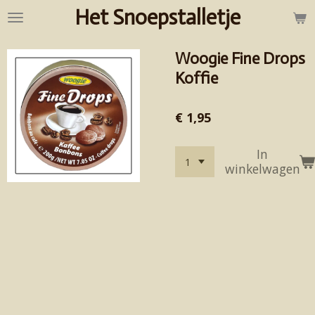
Het Snoepstalletje
Ga
direct
naar
Woogie Fine Drops
de
hoofdinhoud
Koffie
€ 1,95
In
winkelwagen