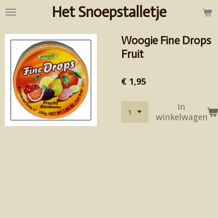
Het Snoepstalletje
Ga
direct
naar
Woogie Fine Drops
de
hoofdinhoud
Fruit
€ 1,95
In
winkelwagen