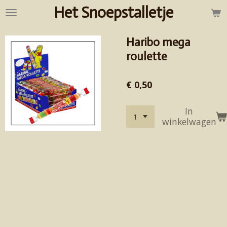
Het Snoepstalletje
Ga
direct
naar
Haribo mega
de
hoofdinhoud
roulette
€ 0,50
In
winkelwagen