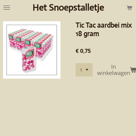
Het Snoepstalletje
Ga
direct
naar
Tic Tac aardbei mix
de
hoofdinhoud
18 gram
€ 0,75
In
winkelwagen