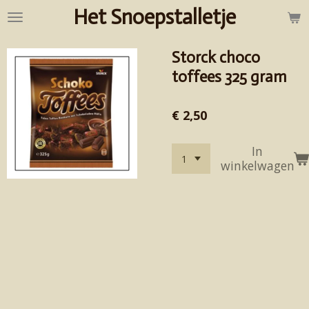
Het Snoepstalletje
Ga
direct
naar
Storck choco
de
hoofdinhoud
toffees 325 gram
€ 2,50
In
winkelwagen