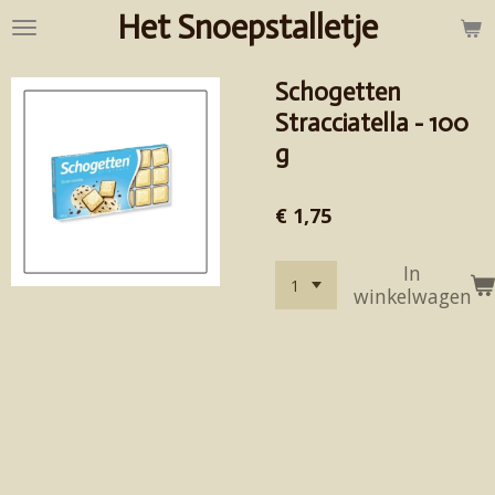
Het Snoepstalletje
Ga
direct
naar
Schogetten
de
hoofdinhoud
Stracciatella - 100
g
€ 1,75
In
winkelwagen