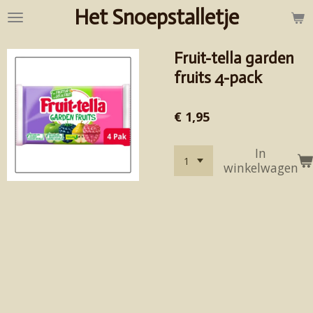
Het Snoepstalletje
Ga
direct
naar
Fruit-tella garden
de
hoofdinhoud
fruits 4-pack
€ 1,95
In
winkelwagen