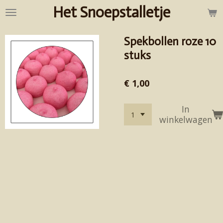
Het Snoepstalletje
Ga
direct
naar
Spekbollen roze 10
de
hoofdinhoud
stuks
€ 1,00
In
winkelwagen