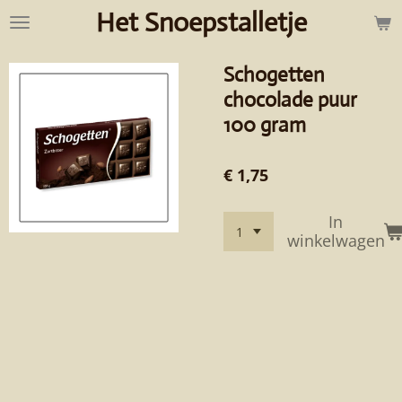
Het Snoepstalletje
Ga
direct
naar
Schogetten
de
hoofdinhoud
chocolade puur
100 gram
€ 1,75
In
winkelwagen